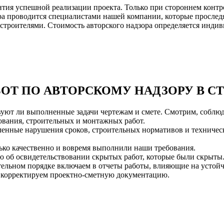
нтия успешной реализации проекта. Только при стороннем конт
а проводится специалистами нашей компании, которые проследят
 строителями. Стоимость авторского надзора определяется индив
ОТ ПО АВТОРСКОМУ НАДЗОРУ В С
вуют ли выполненные задачи чертежам и смете. Смотрим, соблю
ования, строительных и монтажных работ.
нные нарушения сроков, строительных нормативов и технически
ько качественно и вовремя выполнили наши требования.
об освидетельствовании скрытых работ, которые были скрыты. 
зательном порядке включаем в отчеты работы, влияющие на устой
корректируем проектно-сметную документацию.